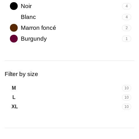
Noir
4
Blanc
4
Marron foncé
2
Burgundy
1
Filter by size
M
10
L
10
XL
10