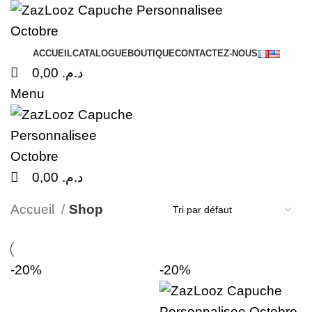
0
0
0
ACCUEIL
CATALOGUE
BOUTIQUE
CONTACTEZ-NOUS
0,00
د.م.
Menu
0,00
د.م.
Categories
Accueil
Shop
-20%
-20%